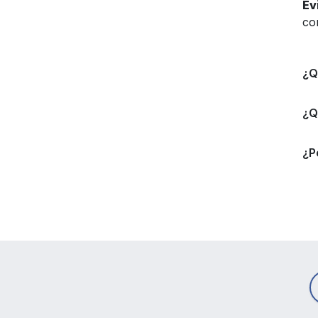
Ev
co
¿Q
¿Q
¿P