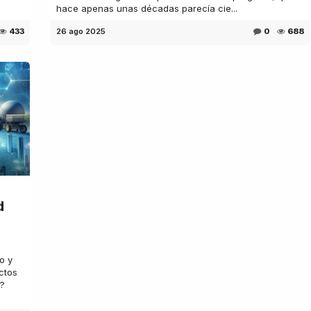
hace apenas unas décadas parecía cie...
433
26 ago 2025
0
688
d
o y
ctos
s?