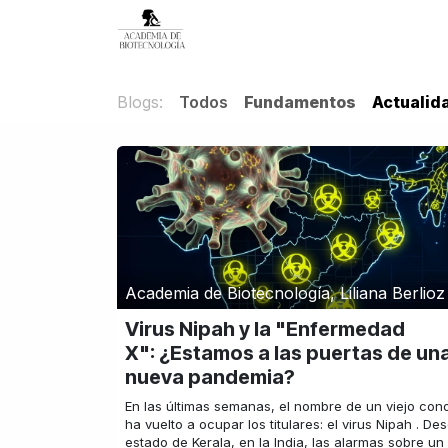
Ir al contenido
Inicio
Servicios
Blog
Ac
Blogs:
Todos
Fundamentos
Actualid
Academia de Biotecnología, Liliana Berlioz
Virus Nipah y la "Enfermedad
X": ¿Estamos a las puertas de un
nueva pandemia?
En las últimas semanas, el nombre de un viejo con
ha vuelto a ocupar los titulares: el virus Nipah . De
estado de Kerala, en la India, las alarmas sobre un