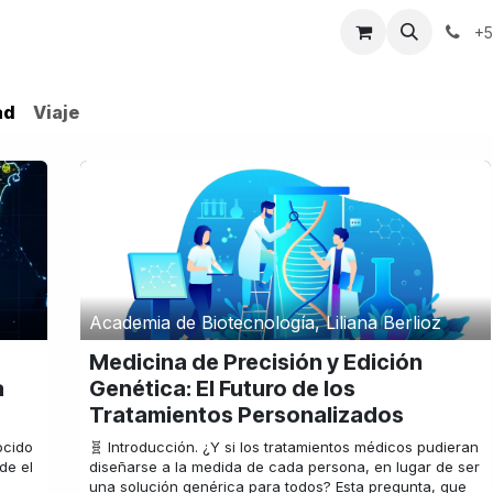
erca
Contacto
Tienda
+5
ad
Viaje
Academia de Biotecnología, Liliana Berlioz
Medicina de Precisión y Edición
a
Genética: El Futuro de los
Tratamientos Personalizados
ocido
🧬 Introducción. ¿Y si los tratamientos médicos pudieran
sde el
diseñarse a la medida de cada persona, en lugar de ser
una solución genérica para todos? Esta pregunta, que