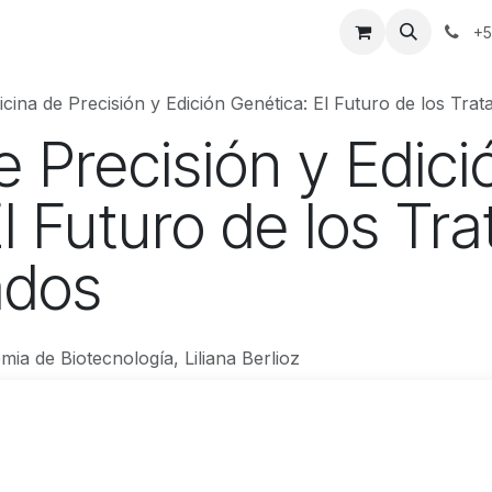
erca
Contacto
Tienda
+5
cina de Precisión y Edición Genética: El Futuro de los Tra
 Precisión y Edici
l Futuro de los Tr
ados
ia de Biotecnología, Liliana Berlioz