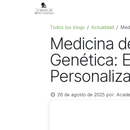
Ir al contenido
Inicio
Servicios
Blog
Ac
Todos los blogs
Actualidad
Medi
Medicina de
Genética: E
Personaliz
26 de agosto de 2025
por
Academ