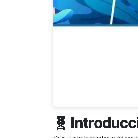
🧬 Introducc